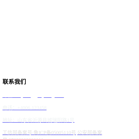
联系我们
邮箱：reyoung@reyoung.com
电话：+4006-123458
地址：山东省沂源县城瑞阳路1号
工信部备案号:鲁ICP备05005110号
公安部备案