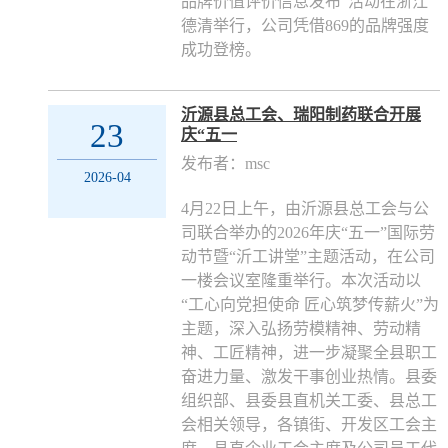
品牌价值评价信息发布”活动在浙江
德清举行，公司凭借869的品牌强度
成功登榜。
沂源县总工会、瑞阳制药联合开展
23
庆“五一
发布者：msc
2026-04
4月22日上午，由沂源县总工会与公
司联合举办的2026年庆“五一”国际劳
动节暨“沂工讲堂”主题活动，在公司
一楼会议室隆重举行。本次活动以
“工心向党担使命 匠心筑梦传薪火”为
主题，深入弘扬劳模精神、劳动精
神、工匠精神，进一步凝聚全县职工
奋进力量、激发干事创业热情。县委
组织部、县委县直机关工委、县总工
会相关领导，各镇街、开发区工会主