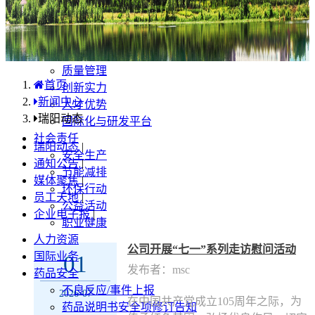
产品中心
国内分布
学术合规
企业优势
质量管理
首页
创新实力
新闻中心
人才优势
瑞阳动态
国际化与研发平台
社会责任
瑞阳动态
|
安全生产
通知公告
|
节能减排
媒体聚焦
|
环保行动
员工天地
|
公益活动
企业电子报
|
职业健康
人力资源
公司开展“七一”系列走访慰问活动
国际业务
01
发布者：msc
药品安全
不良反应/事件上报
2026-07
在中国共产党成立105周年之际，为
药品说明书安全项修订告知