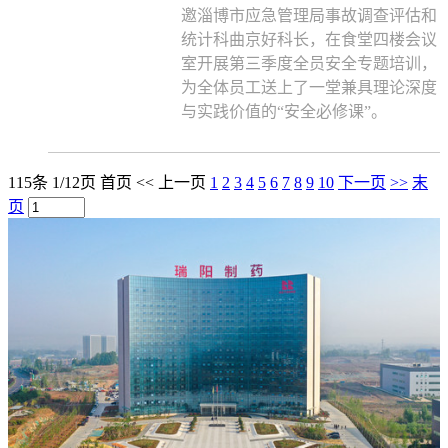
邀淄博市应急管理局事故调查评估和
统计科曲京好科长，在食堂四楼会议
室开展第三季度全员安全专题培训，
为全体员工送上了一堂兼具理论深度
与实践价值的“安全必修课”。
115条 1/12页
首页
<<
上一页
1
2
3
4
5
6
7
8
9
10
下一页
>>
末
页