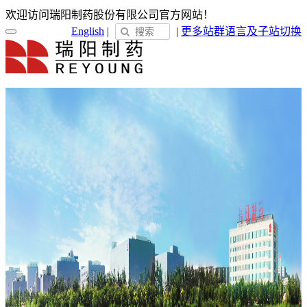
欢迎访问瑞阳制药股份有限公司官方网站！
English
|
|
更多站群
语言及子站切换
首页
关于瑞阳
瑞阳简介
发展历程
荣誉展示
企业文化
新闻中心
瑞阳动态
通知公告
媒体聚焦
员工天地
企业电子报
产品服务