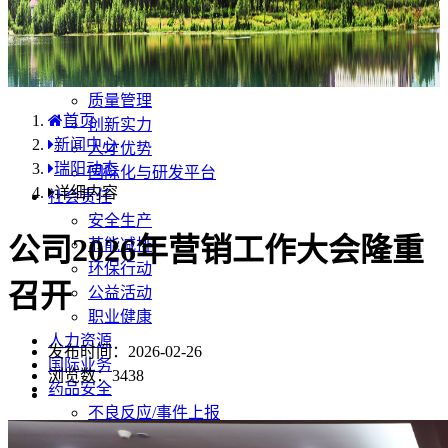
产品中心
国内分布
学术合规
企业优势
质量管理
首页
创新实力
新闻中心
人才优势
瑞阳动态
国际化与研发平台
详细内容
社会责任
安全生产
公司2026年营销工作大会隆重
节能减排
环保行动
召开
公益活动
职业健康
人力资源
发布时间：2026-02-26
国际业务
浏览数：
3438
药品安全
不良反应/事件上报
药品说明书安全项修订告知