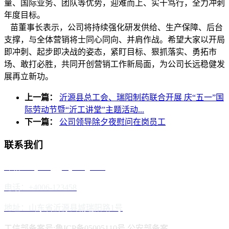
量、国际业务、团队等优势，迎难而上、实干笃行，全力冲刺
年度目标。
苗董事长表示，公司将持续强化研发供给、生产保障、后台
支撑，与全体营销将士同心同向、并肩作战。希望大家以开局
即冲刺、起步即决战的姿态，紧盯目标、狠抓落实、勇拓市
场、敢打必胜，共同开创营销工作新局面，为公司长远稳健发
展再立新功。
上一篇：
沂源县总工会、瑞阳制药联合开展 庆“五一”国
际劳动节暨“沂工讲堂”主题活动...
下一篇：
公司领导除夕夜慰问在岗员工
联系我们
邮箱：reyoung@reyoung.com
电话：+4006-123458
地址：山东省沂源县城瑞阳路1号
工信部备案号:鲁ICP备05005110号
公安部备案