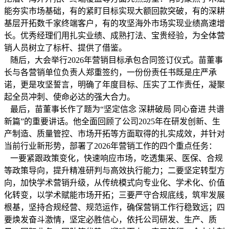
能夯实市场基础，有的紧盯目标实现大额回款突破，有的深耕
基层开拓数千家终端客户，有的攻坚海外市场实现业绩高速增
长。优秀经理们用扎实业绩、成熟打法、宝贵经验，为全体营
销人员树立了标杆、提供了借鉴。
随后，大会举行2026年营销目标承包合同签订仪式。苗董事
长与各营销单位负责人郑重签约，一份份责任书既是庄严承
诺，更是攻坚誓言，明确了年度目标、压实了工作责任，凝聚
起全员冲刺、使命必达的强大合力。
最后，苗董事长作了题为“坚定信念 深耕破局 同心奋进 共谱
新篇”的重要讲话。他全面回顾了公司2025年在研发创新、生
产制造、质量管控、市场开拓等方面取得的扎实成效，并针对
当前行业新形势，部署了2026年营销工作的四个重点任务：
一要紧跟政策变化，快速响应市场，吃透集采、医保、合规
等政策导向，提升精准研判与高效执行能力；二要坚定转型方
向，加快学术营销升级，从传统模式向专业化、学术化、价值
化转变，以学术赋能市场开拓；三要严守合规底线，筑牢发展
根基，坚持合规经营、规范运作，确保营销工作行稳致远；四
要焕发奋斗激情，坚定必胜信心，依托公司研发、生产、质