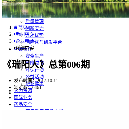
国内分布
学术合规
企业优势
质量管理
首页
创新实力
新闻中心
人才优势
企业电子报
国际化与研发平台
详细内容
社会责任
安全生产
《瑞阳人》总第006期
节能减排
环保行动
公益活动
发布时间：2017-10-11
职业健康
浏览数：
6461
人力资源
国际业务
药品安全
不良反应/事件上报
药品说明书安全项修订告知
药品说明书查询