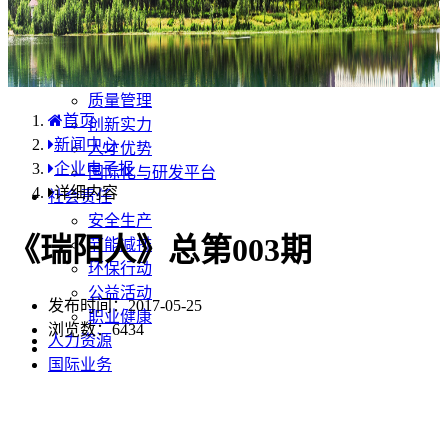
产品中心
国内分布
学术合规
企业优势
质量管理
首页
创新实力
新闻中心
人才优势
企业电子报
国际化与研发平台
详细内容
社会责任
安全生产
《瑞阳人》总第003期
节能减排
环保行动
公益活动
发布时间：2017-05-25
职业健康
浏览数：
6434
人力资源
国际业务
药品安全
不良反应/事件上报
药品说明书安全项修订告知