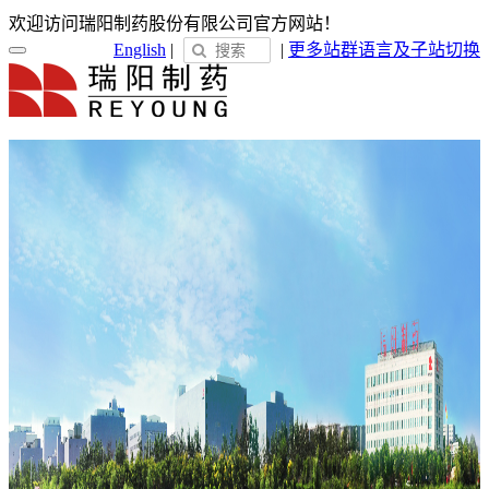
欢迎访问瑞阳制药股份有限公司官方网站！
English
|
|
更多站群
语言及子站切换
首页
关于瑞阳
瑞阳简介
发展历程
荣誉展示
企业文化
新闻中心
瑞阳动态
通知公告
媒体聚焦
员工天地
企业电子报
产品服务