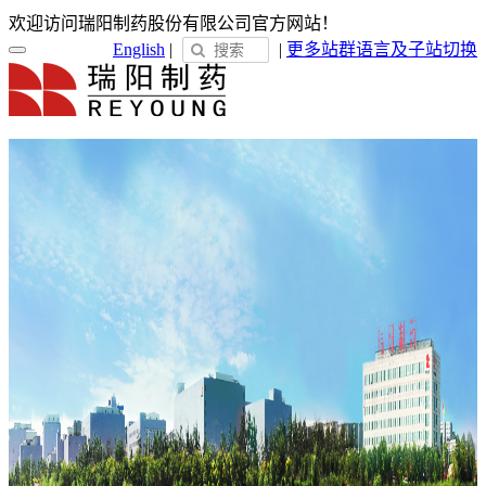
欢迎访问瑞阳制药股份有限公司官方网站！
English
|
|
更多站群
语言及子站切换
首页
关于瑞阳
瑞阳简介
发展历程
荣誉展示
企业文化
新闻中心
瑞阳动态
通知公告
媒体聚焦
员工天地
企业电子报
产品服务