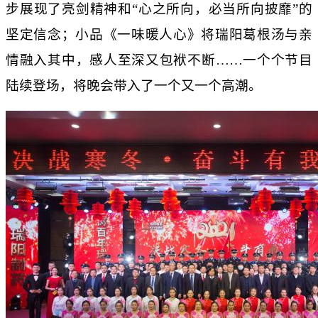
步展现了亮剑精神和“心之所向，必当所向披靡”的
坚定信念；小品《一味暖人心》将瑞阳葛根汤与亲
情融入其中，感人至深又包袱不断……一个个节目
陆续登场，将晚会带入了一个又一个高潮。