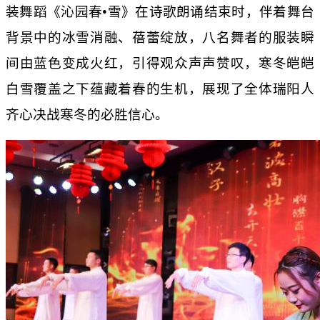
装舞蹈《沁园春
•
雪》在诗歌朗诵结束时，伴着舞台
背景中的冰雪消融、蓓蕾绽放，八名舞者的服装瞬
间由蓝色变成火红，引得观众声声赞叹，寒冬皑皑
白雪覆盖之下蕴藏着春的生机，展现了全体瑞阳人
齐心决战寒冬的必胜信心。