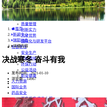
产品中心
国内分布
学术合规
企业优势
质量管理
首页
创新实力
新闻中心
人才优势
瑞阳动态
国际化与研发平台
详细内容
社会责任
安全生产
决战寒冬 奋斗有我
节能减排
环保行动
公益活动
发布时间：2021-01-10
职业健康
浏览数：
14967
人力资源
国际业务
药品安全
不良反应/事件上报
药品说明书安全项修订告知