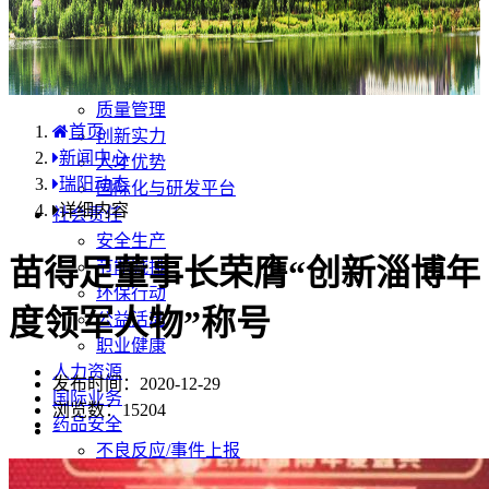
产品中心
国内分布
学术合规
企业优势
质量管理
首页
创新实力
新闻中心
人才优势
瑞阳动态
国际化与研发平台
详细内容
社会责任
安全生产
苗得足董事长荣膺“创新淄博年
节能减排
环保行动
度领军人物”称号
公益活动
职业健康
人力资源
发布时间：2020-12-29
国际业务
浏览数：
15204
药品安全
不良反应/事件上报
药品说明书安全项修订告知