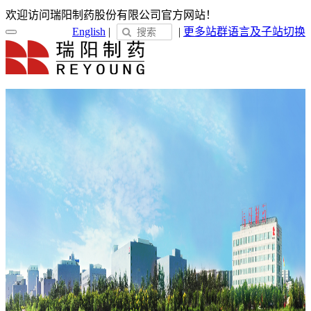
欢迎访问瑞阳制药股份有限公司官方网站！
English
|
|
更多站群
语言及子站切换
首页
关于瑞阳
瑞阳简介
发展历程
荣誉展示
企业文化
新闻中心
瑞阳动态
通知公告
媒体聚焦
员工天地
企业电子报
产品服务