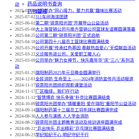
药品说明书查询
动
2025-07-30
公司举办“同心接力，聚力共赢”趣味比赛活动
药物警戒
2025-07-02
311车间海滨团建
2025-06-02
第二期“锐意阳光团”开展登山公益活动
2025-05-08
大上海营销公司与南方营销公司篮球友谊赛圆满落幕
2025-04-25
公司第二期“锐意阳光团”正式启航
2025-04-18
公司第四十八届员工篮球比赛圆满结束
2025-03-29
公司开展“传承红色基因 奉献热血爱心”无偿献血活动
2025-03-22
义诊服务进公司，关爱职工暖人心
2025-03-09
公司举办“魅力女神节，快乐嘉年华”庆“三八”系列活
动
2025-01-25
瑞阳制药2025年元旦晚会圆满举行
2024-12-01
全民消防 生命至上 ——2024年消防宣传月活动报道
2024-11-17
锐意阳光团组织观影课堂活动
2024-11-17
厂区植绿，我们在行动
2024-11-12
“智慧博弈·快乐争锋”扑克比赛圆满结束
2024-10-09
锐意阳光团举办“情暖重阳·爱在瑞阳”重阳节公益活动
2024-09-14
瑞阳制药第十三届员工羽毛球比赛圆满完成
2024-08-30
人人参与演练 人人学会消防
2024-08-25
​锐意阳光团主题教育活动及培训讲座圆满完成
2024-08-22
“乒出快乐·乒出精彩”乒乓球比赛圆满结束
2024-06-23
学纪知纪于心 明纪守纪于行