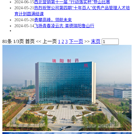
2024-06-15
西北营销第十一届 “行动落实杯”登山比赛
2024-05-21
热烈祝贺公司第四期“十年百人”优秀产品管理人才培
育计划圆满结课
2024-05-20
勇攀高峰，领航未来
2024-05-14
飞扬青春凌云志·美德瑞阳鲁山行
81条 1/3页
首页
<<
上一页
1
2
3
下一页
>>
末页