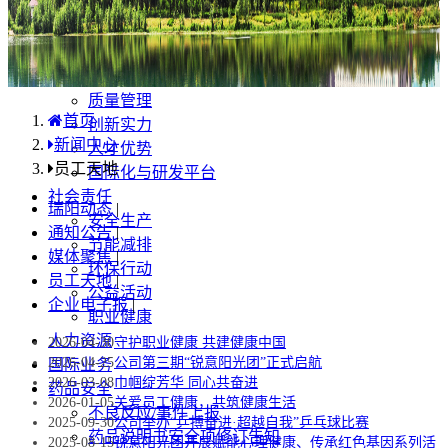
产品中心
国内分布
学术合规
企业优势
质量管理
首页
创新实力
新闻中心
人才优势
员工天地
国际化与研发平台
社会责任
瑞阳动态
|
安全生产
通知公告
|
节能减排
媒体聚焦
|
环保行动
员工天地
|
公益活动
企业电子报
|
职业健康
人力资源
2026-04-30
守护职业健康 共建健康中国
2026-04-25
公司第三期“锐意阳光团”正式启航
国际业务
2026-03-08
巾帼绽芳华 同心共奋进
药品安全
2026-01-05
关爱员工健康，共筑健康生活
不良反应/事件上报
2025-09-30
公司举办“乒搏奋进·超越自我”乒乓球比赛
药品说明书安全项修订告知
2025-08-15
​锐意阳光团开展赋能心理健康、传承红色基因系列活