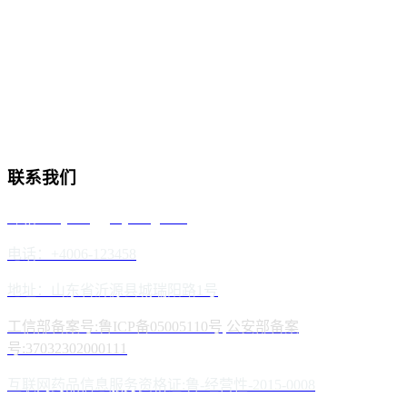
联系我们
邮箱：reyoung@reyoung.com
电话：+4006-123458
地址：山东省沂源县城瑞阳路1号
工信部备案号:鲁ICP备05005110号
公安部备案
号:37032302000111
互联网药品信息服务资格证:鲁-经营性-2015-0008