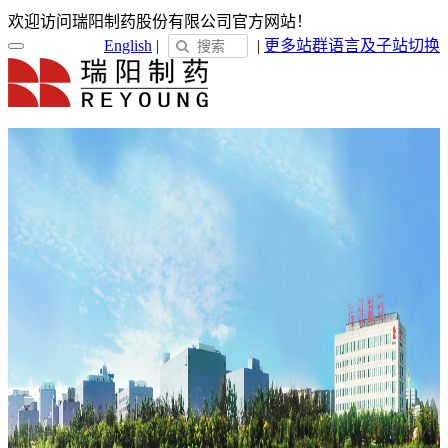
欢迎访问瑞阳制药股份有限公司官方网站！
English
|
|
更多站群
语言及子站切换
首页
关于瑞阳
瑞阳简介
发展历程
荣誉展示
企业文化
新闻中心
瑞阳动态
通知公告
媒体聚焦
员工天地
企业电子报
产品服务