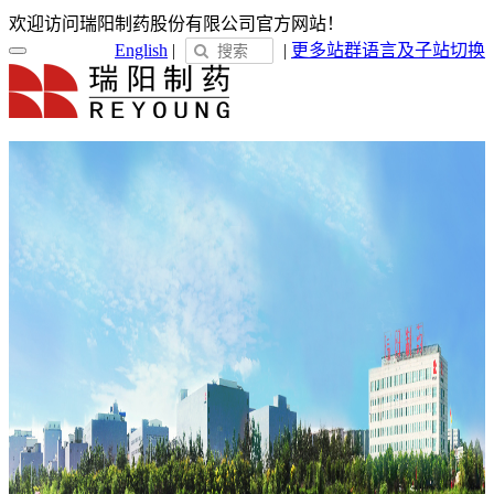
欢迎访问瑞阳制药股份有限公司官方网站！
English
|
|
更多站群
语言及子站切换
首页
关于瑞阳
瑞阳简介
发展历程
荣誉展示
企业文化
新闻中心
瑞阳动态
通知公告
媒体聚焦
员工天地
企业电子报
产品服务