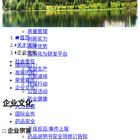
产品中心
国内分布
学术合规
企业优势
质量管理
首页
创新实力
关于瑞阳
人才优势
企业文化
国际化与研发平台
社会责任
瑞阳简介
|
安全生产
发展历程
|
节能减排
荣誉展示
|
环保行动
企业文化
|
公益活动
职业健康
企业文化
人力资源
国际业务
药品安全
不良反应/事件上报
□ 企业宗旨
药品说明书安全项修订告知