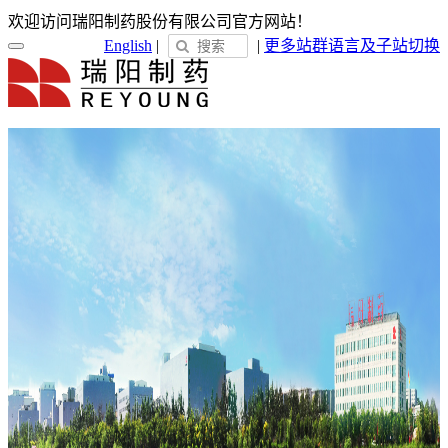
欢迎访问瑞阳制药股份有限公司官方网站！
English
|
|
更多站群
语言及子站切换
首页
关于瑞阳
瑞阳简介
发展历程
荣誉展示
企业文化
新闻中心
瑞阳动态
通知公告
媒体聚焦
员工天地
企业电子报
产品服务