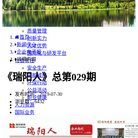
产品中心
国内分布
学术合规
企业优势
质量管理
首页
创新实力
新闻中心
人才优势
企业电子报
国际化与研发平台
详细内容
社会责任
安全生产
《瑞阳人》总第029期
节能减排
环保行动
公益活动
发布时间：2019-07-30
职业健康
浏览数：
6432
人力资源
国际业务
药品安全
不良反应/事件上报
药品说明书安全项修订告知