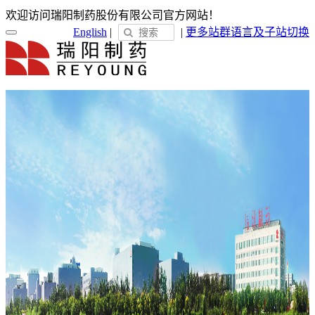
欢迎访问瑞阳制药股份有限公司官方网站！
English
|
|
更多站群
语言及子站切换
首页
关于瑞阳
瑞阳简介
发展历程
荣誉展示
企业文化
新闻中心
瑞阳动态
通知公告
媒体聚焦
员工天地
企业电子报
产品服务