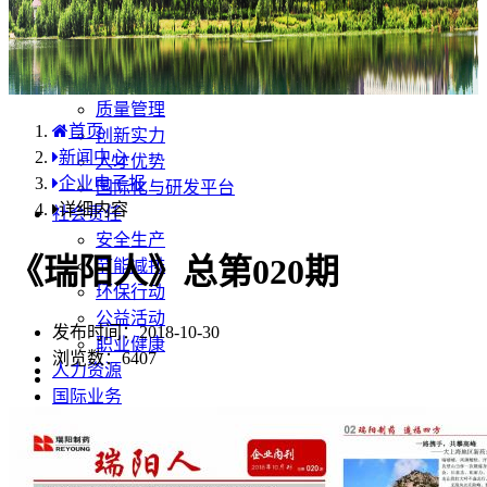
产品中心
国内分布
学术合规
企业优势
质量管理
首页
创新实力
新闻中心
人才优势
企业电子报
国际化与研发平台
详细内容
社会责任
安全生产
《瑞阳人》总第020期
节能减排
环保行动
公益活动
发布时间：2018-10-30
职业健康
浏览数：
6407
人力资源
国际业务
药品安全
不良反应/事件上报
药品说明书安全项修订告知