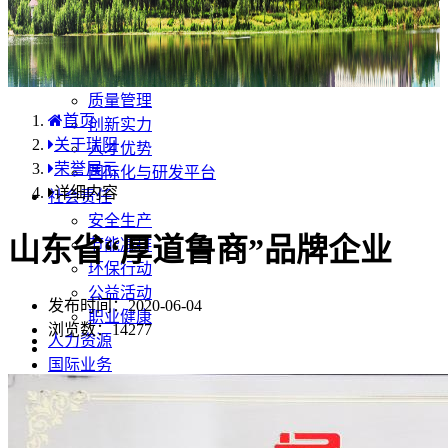
产品中心
国内分布
学术合规
企业优势
质量管理
首页
创新实力
关于瑞阳
人才优势
荣誉展示
国际化与研发平台
详细内容
社会责任
安全生产
山东省“厚道鲁商”品牌企业
节能减排
环保行动
公益活动
发布时间：2020-06-04
职业健康
浏览数：
14277
人力资源
国际业务
药品安全
不良反应/事件上报
药品说明书安全项修订告知