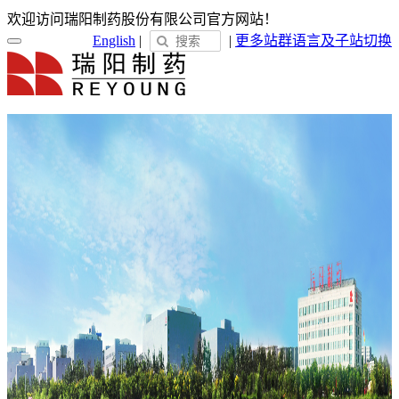
欢迎访问瑞阳制药股份有限公司官方网站！
English
|
|
更多站群
语言及子站切换
首页
关于瑞阳
瑞阳简介
发展历程
荣誉展示
企业文化
新闻中心
瑞阳动态
通知公告
媒体聚焦
员工天地
企业电子报
产品服务