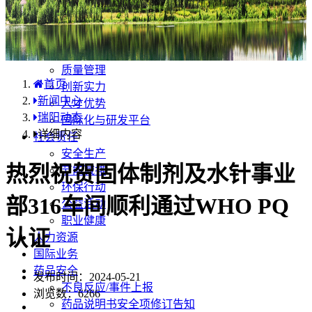
产品中心
国内分布
学术合规
企业优势
质量管理
首页
创新实力
新闻中心
人才优势
瑞阳动态
国际化与研发平台
详细内容
社会责任
安全生产
热烈祝贺固体制剂及水针事业
节能减排
环保行动
部316车间顺利通过WHO PQ
公益活动
职业健康
认证
人力资源
国际业务
药品安全
发布时间：2024-05-21
不良反应/事件上报
浏览数：
6266
药品说明书安全项修订告知