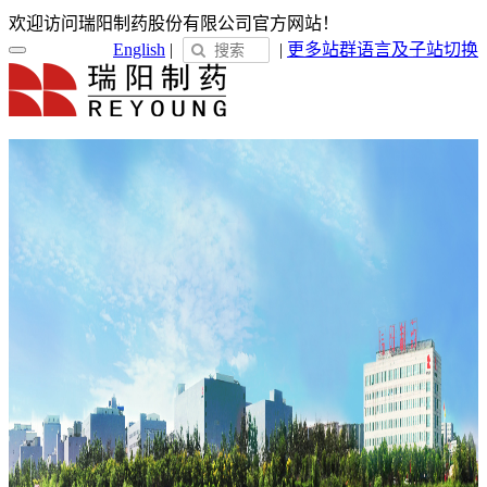
欢迎访问瑞阳制药股份有限公司官方网站！
English
|
|
更多站群
语言及子站切换
首页
关于瑞阳
瑞阳简介
发展历程
荣誉展示
企业文化
新闻中心
瑞阳动态
通知公告
媒体聚焦
员工天地
企业电子报
产品服务