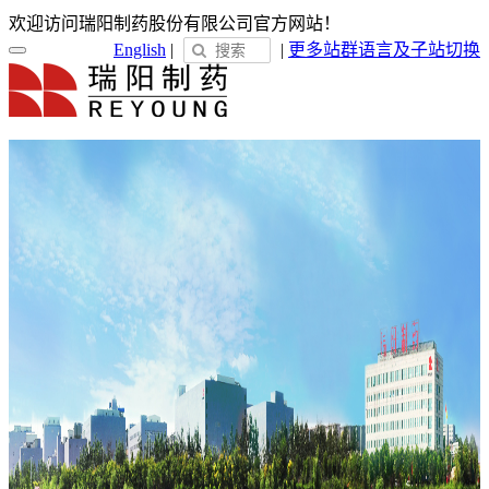
欢迎访问瑞阳制药股份有限公司官方网站！
English
|
|
更多站群
语言及子站切换
首页
关于瑞阳
瑞阳简介
发展历程
荣誉展示
企业文化
新闻中心
瑞阳动态
通知公告
媒体聚焦
员工天地
企业电子报
产品服务