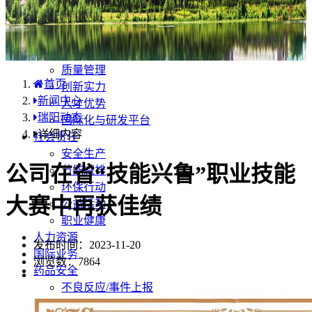
产品中心
国内分布
学术合规
企业优势
质量管理
首页
创新实力
新闻中心
人才优势
瑞阳动态
国际化与研发平台
详细内容
社会责任
安全生产
公司在省“技能兴鲁”职业技能
节能减排
环保行动
大赛中再获佳绩
公益活动
职业健康
人力资源
发布时间：2023-11-20
国际业务
浏览数：
7864
药品安全
不良反应/事件上报
药品说明书安全项修订告知