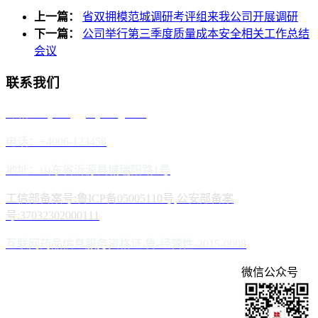
上一篇：
省双拥模范城调研考评组来我公司开展调研
下一篇：
公司举行第三季度质量成本安全相关工作总结
会议
联系我们
邮箱：reyoung@reyoung.com
电话：+4006-123458
地址：山东省沂源县城瑞阳路1号
工信部备案号:鲁ICP备05005110号
公安部备案
号:37032302000111
互联网药品信息服务资格证:鲁-经营性-2015-0008
微信公众号