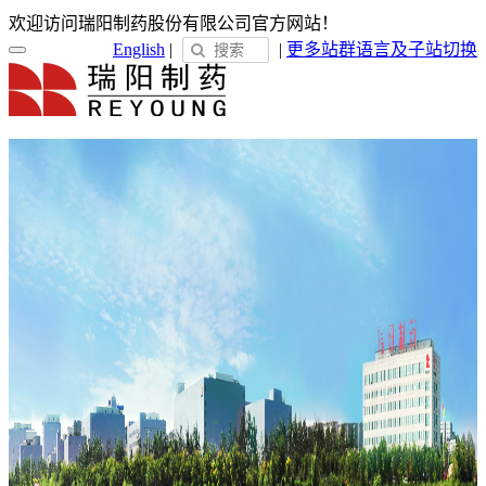
欢迎访问瑞阳制药股份有限公司官方网站！
English
|
|
更多站群
语言及子站切换
首页
关于瑞阳
瑞阳简介
发展历程
荣誉展示
企业文化
新闻中心
瑞阳动态
通知公告
媒体聚焦
员工天地
企业电子报
产品服务