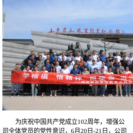
药品说明书查询
药物警戒
为庆祝中国共产党成立102周年，增强公
司全体党员的党性意识，6月20日-21日，公司