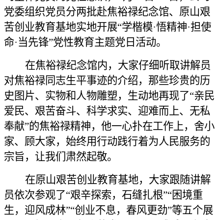
党委组织党员分两批赴焦裕禄纪念馆、原山艰
苦创业教育基地实地开展“学楷模·悟精神·担使
命·当先锋”党性教育主题党日活动。
在焦裕禄纪念馆内，大家仔细听取讲解员
对焦裕禄同志生平事迹的介绍，那些珍贵的历
史图片、实物和人物雕塑，生动地再现了“亲民
爱民、艰苦奋斗、科学求实、迎难而上、无私
奉献”的焦裕禄精神，他一心扑在工作上，舍小
家、顾大家，始终用行动践行着为人民服务的
宗旨，让我们肃然起敬。
在原山艰苦创业教育基地，大家跟随讲解
员依次参观了“艰辛探索，石缝扎根”“困境重
生，迎风成林”“创业不息，春风更劲”等五个展