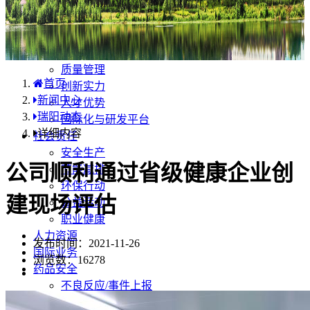
产品中心
国内分布
学术合规
企业优势
质量管理
首页
创新实力
新闻中心
人才优势
瑞阳动态
国际化与研发平台
详细内容
社会责任
安全生产
公司顺利通过省级健康企业创
节能减排
环保行动
建现场评估
公益活动
职业健康
人力资源
发布时间：2021-11-26
国际业务
浏览数：
16278
药品安全
不良反应/事件上报
药品说明书安全项修订告知