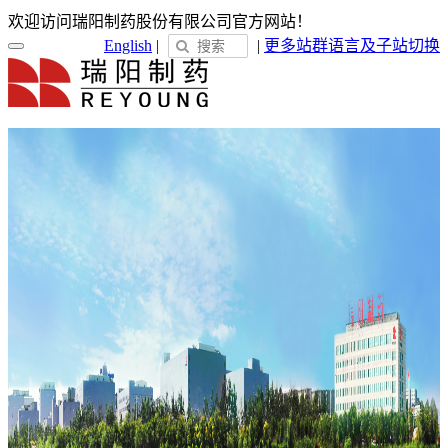
欢迎访问瑞阳制药股份有限公司官方网站！
English
|
|
更多站群
语言及子站切换
首页
关于瑞阳
瑞阳简介
发展历程
荣誉展示
企业文化
新闻中心
瑞阳动态
通知公告
媒体聚焦
员工天地
企业电子报
产品服务