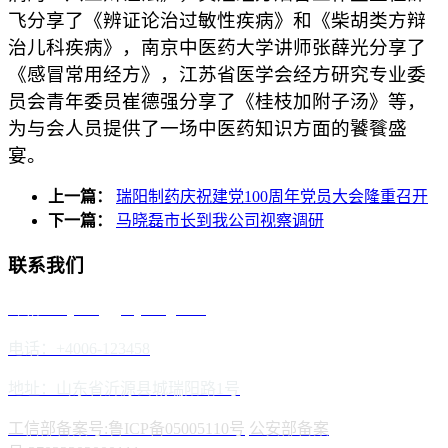
飞分享了《辨证论治过敏性疾病》和《柴胡类方辩
治儿科疾病》，南京中医药大学讲师张薛光分享了
《感冒常用经方》，江苏省医学会经方研究专业委
员会青年委员崔德强分享了《桂枝加附子汤》等，
为与会人员提供了一场中医药知识方面的饕餮盛
宴。
上一篇：
瑞阳制药庆祝建党100周年党员大会隆重召开
下一篇：
马晓磊市长到我公司视察调研
联系我们
邮箱：reyoung@reyoung.com
电话：+4006-123458
地址：山东省沂源县城瑞阳路1号
工信部备案号:鲁ICP备05005110号
公安部备案