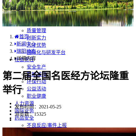
产品中心
国内分布
学术合规
企业优势
质量管理
首页
创新实力
新闻中心
人才优势
瑞阳动态
国际化与研发平台
详细内容
社会责任
安全生产
第二届全国名医经方论坛隆重
节能减排
环保行动
举行
公益活动
职业健康
人力资源
发布时间：2021-05-25
国际业务
浏览数：
15325
药品安全
不良反应/事件上报
药品说明书安全项修订告知