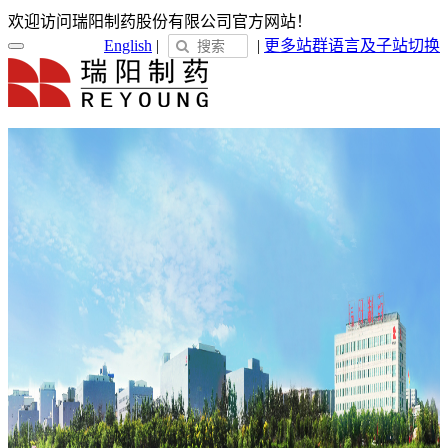
欢迎访问瑞阳制药股份有限公司官方网站！
English
|
|
更多站群
语言及子站切换
首页
关于瑞阳
瑞阳简介
发展历程
荣誉展示
企业文化
新闻中心
瑞阳动态
通知公告
媒体聚焦
员工天地
企业电子报
产品服务