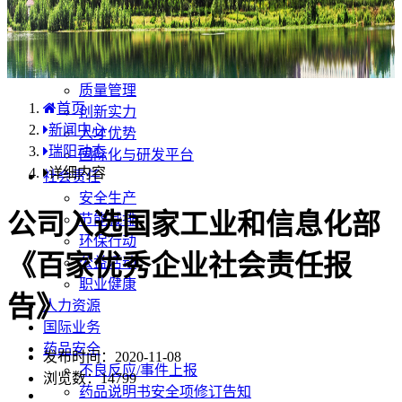
产品中心
国内分布
学术合规
企业优势
质量管理
首页
创新实力
新闻中心
人才优势
瑞阳动态
国际化与研发平台
详细内容
社会责任
安全生产
公司入选国家工业和信息化部
节能减排
环保行动
《百家优秀企业社会责任报
公益活动
职业健康
告》
人力资源
国际业务
药品安全
发布时间：2020-11-08
不良反应/事件上报
浏览数：
14799
药品说明书安全项修订告知