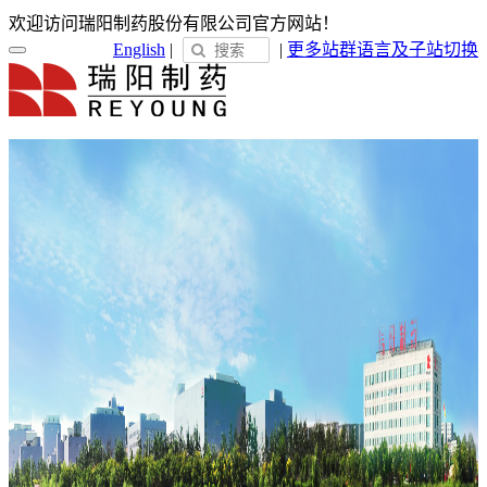
欢迎访问瑞阳制药股份有限公司官方网站！
English
|
|
更多站群
语言及子站切换
首页
关于瑞阳
瑞阳简介
发展历程
荣誉展示
企业文化
新闻中心
瑞阳动态
通知公告
媒体聚焦
员工天地
企业电子报
产品服务