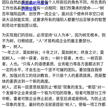
团队自然也是如此。只是每个人所担任的角色不同，所负责的
药品说明书查询
工作也各有所异，但有一点相同：我们所秉承的使命——“树
药物警戒
百年瑞阳品牌，创世界一流企业”。面对这个使命并非空口说
说大话就能实现，这要求所有的瑞阳人都要付出足够多的智慧
和劳动才能如愿以偿。
为实现我们的目标，必须坚持“以人为本”，因为树无根本，则
不为树，归根结底，“人”才是构成企业的最主要部分。
第一，树人。
“一年之计，莫如树谷；十年之计，莫如树木；终身之计；莫
如树人。一树一获者，谷也；一树十获者，木也；一树百获
者，人也。”只有人的道德素质、业务能力等各方面都达到了
一定的水平，才会生出一个坚不可摧的团队。要加强自我修
养，加强对员工的培训教肓，不只是个人的素质提高，而是整
体的素质达到一个新的高度。
树人，还有一层意思就是防止“断层”现象的发生。“断层”对一
个发展中企业来说是一个极为可怕的现象，轻者可致部分工作
中断，重者可致企业停止前进，甚至后退或是倒闭。为防止这
一现象的发生，最好的办法就是提前“树人”。使每一项工作都