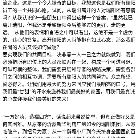
流企业。这是一个令人振奋的目标，我想这也是我们所有瑞阳
员工的一个共同心愿。试问，从瑞阳离开的人对瑞阳还有感情
吗？从我认识的一些朋友口中得出这样一个答案，“虽然我已
离开瑞阳，但我还是希望瑞阳今后能够过的更好，走的更
远。”从他们的表情和言语之中可以看出，这绝不是一个虚伪
的、违心的答复。离开瑞阳的人尚能抱有如此心态，那么我们
在岗的人员又该如何做呢？
要实现我们的共同目标，决非靠一人一己之力就能做到，我们
必须把所有职位上的人员都联系在一起，构成一个可进可退、
可纵可横的整体，我们需要高层领导者的战略决策，需要各部
门之间的相互协调，需要所有瑞阳人的共同努力。众之所望，
誓必得之。让我们用最大的努力来回应我们最响亮的口号，用
我们最“甘甜”的汗水来滋养我们最美好的家园，用我们最真诚
的心去迎接我们最美好的未来！
“一方好药，造福四方”，话说起来虽然简单，但真正做好又是
何其困难。从原来的沂蒙新华制药厂到如今的瑞阳集团；从濒
临破产，到扭亏为赢；从一个僻壤小厂到今天挤身全国医药百