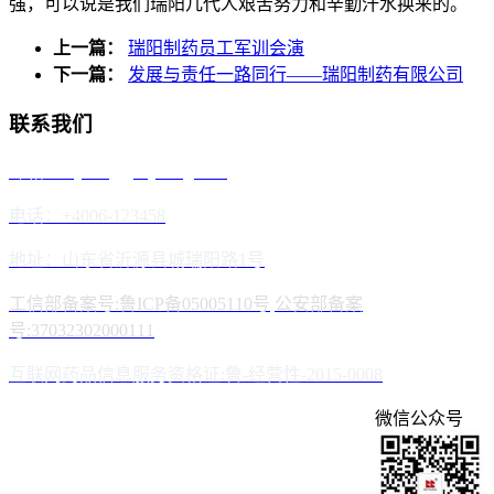
强，可以说是我们瑞阳几代人艰苦努力和辛勤汗水换来的。
上一篇：
瑞阳制药员工军训会演
下一篇：
发展与责任一路同行——瑞阳制药有限公司
联系我们
邮箱：reyoung@reyoung.com
电话：+4006-123458
地址：山东省沂源县城瑞阳路1号
工信部备案号:鲁ICP备05005110号
公安部备案
号:37032302000111
互联网药品信息服务资格证:鲁-经营性-2015-0008
微信公众号