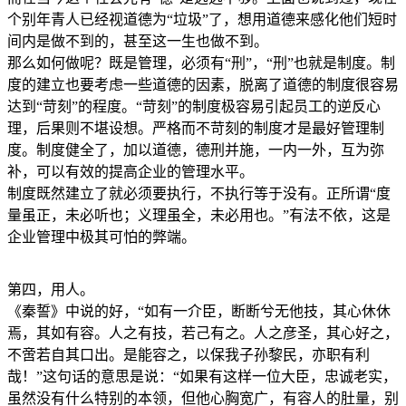
个别年青人已经视道德为“垃圾”了，想用道德来感化他们短时
间内是做不到的，甚至这一生也做不到。
那么如何做呢？既是管理，必须有“刑”，“刑”也就是制度。制
度的建立也要考虑一些道德的因素，脱离了道德的制度很容易
达到“苛刻”的程度。“苛刻”的制度极容易引起员工的逆反心
理，后果则不堪设想。严格而不苛刻的制度才是最好管理制
度。制度健全了，加以道德，德刑并施，一内一外，互为弥
补，可以有效的提高企业的管理水平。
制度既然建立了就必须要执行，不执行等于没有。正所谓“度
量虽正，未必听也；义理虽全，未必用也。”有法不依，这是
企业管理中极其可怕的弊端。
第四，用人。
《秦誓》中说的好，“如有一介臣，断断兮无他技，其心休休
焉，其如有容。人之有技，若己有之。人之彦圣，其心好之，
不啻若自其口出。是能容之，以保我子孙黎民，亦职有利
哉！”这句话的意思是说：“如果有这样一位大臣，忠诚老实，
虽然没有什么特别的本领，但他心胸宽广，有容人的肚量，别