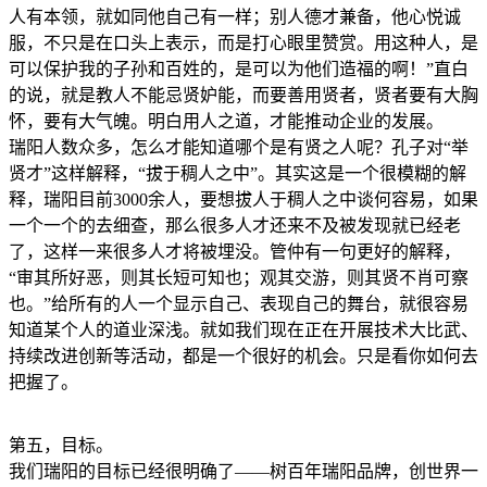
人有本领，就如同他自己有一样；别人德才兼备，他心悦诚
服，不只是在口头上表示，而是打心眼里赞赏。用这种人，是
可以保护我的子孙和百姓的，是可以为他们造福的啊！”直白
的说，就是教人不能忌贤妒能，而要善用贤者，贤者要有大胸
怀，要有大气魄。明白用人之道，才能推动企业的发展。
瑞阳人数众多，怎么才能知道哪个是有贤之人呢？孔子对“举
贤才”这样解释，“拔于稠人之中”。其实这是一个很模糊的解
释，瑞阳目前3000余人，要想拔人于稠人之中谈何容易，如果
一个一个的去细查，那么很多人才还来不及被发现就已经老
了，这样一来很多人才将被埋没。管仲有一句更好的解释，
“审其所好恶，则其长短可知也；观其交游，则其贤不肖可察
也。”给所有的人一个显示自己、表现自己的舞台，就很容易
知道某个人的道业深浅。就如我们现在正在开展技术大比武、
持续改进创新等活动，都是一个很好的机会。只是看你如何去
把握了。
第五，目标。
我们瑞阳的目标已经很明确了——树百年瑞阳品牌，创世界一