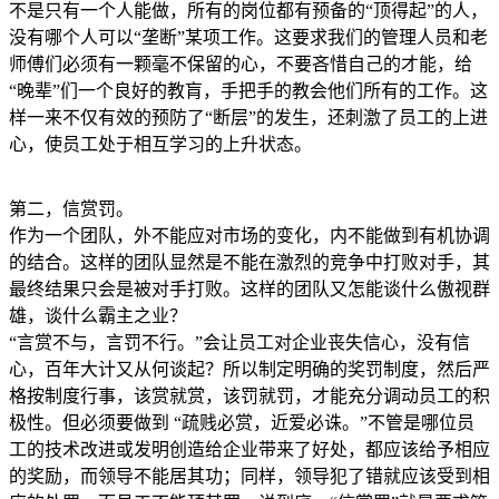
不是只有一个人能做，所有的岗位都有预备的“顶得起”的人，
没有哪个人可以“垄断”某项工作。这要求我们的管理人员和老
师傅们必须有一颗毫不保留的心，不要吝惜自己的才能，给
“晚辈”们一个良好的教肓，手把手的教会他们所有的工作。这
样一来不仅有效的预防了“断层”的发生，还刺激了员工的上进
心，使员工处于相互学习的上升状态。
第二，信赏罚。
作为一个团队，外不能应对市场的变化，内不能做到有机协调
的结合。这样的团队显然是不能在激烈的竞争中打败对手，其
最终结果只会是被对手打败。这样的团队又怎能谈什么傲视群
雄，谈什么霸主之业？
“言赏不与，言罚不行。”会让员工对企业丧失信心，没有信
心，百年大计又从何谈起？所以制定明确的奖罚制度，然后严
格按制度行事，该赏就赏，该罚就罚，才能充分调动员工的积
极性。但必须要做到 “疏贱必赏，近爱必诛。”不管是哪位员
工的技术改进或发明创造给企业带来了好处，都应该给予相应
的奖励，而领导不能居其功；同样，领导犯了错就应该受到相