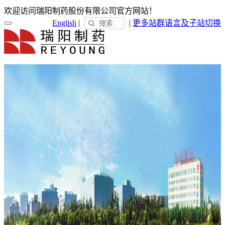
欢迎访问瑞阳制药股份有限公司官方网站！
English
|
|
更多站群
语言及子站切换
首页
关于瑞阳
瑞阳简介
发展历程
荣誉展示
企业文化
新闻中心
瑞阳动态
通知公告
媒体聚焦
员工天地
企业电子报
产品服务