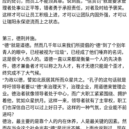
应的处罚，而员工不能顶其罪。说到底，“信赏罚”就是要求管
理者处事公正平等，错者勇于承担责任，对者及时给予褒奖。
这样才可以让员工积极上进，才可以让团队内固外强，才可以
让瑞阳永保逆流而上之状态。
第三，德刑并施。
“德”就是道德。然而几千年以来我们所提倡的“德”到了个别年
青人的眼中，已经被视为“垃圾”，已经成了他们唾弃的名词，
这是很令人伤人的。道德一直以来都是衡量一个人的先决条
件，德才兼备者才可以称之为人才，有才无德只能是个歪才，
终究成不了大气候。
“为政以德，譬如北辰居其所而众星共之。”孔子的这句话就是
呼吁领导者要以“德”来治理天下，治理企业，用道德来管理企
业。德治者就像领导者处于中心，而广大职工紧紧围绕、拥护
着他，犹如众星拱月。这样一来，领导者就有了主宰权，职工
们也深信自己可以过上好日子。这样的一种气氛，企业能不前
进吗？
德治，最主要的是靠个人的内在休养，人是最关键的因素。然
而在当今这个社会光有“德”是远远不够。上面也说到过，现在