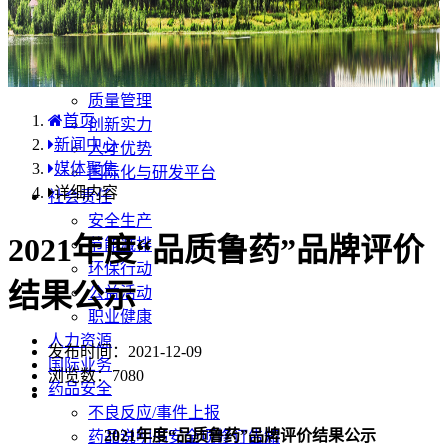
产品中心
国内分布
学术合规
企业优势
质量管理
首页
创新实力
新闻中心
人才优势
媒体聚焦
国际化与研发平台
详细内容
社会责任
安全生产
2021年度“品质鲁药”品牌评价
节能减排
环保行动
结果公示
公益活动
职业健康
人力资源
发布时间：2021-12-09
国际业务
浏览数：
7080
药品安全
不良反应/事件上报
2021年度“品质鲁药”品牌评价结果公示
药品说明书安全项修订告知