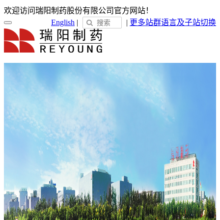
欢迎访问瑞阳制药股份有限公司官方网站！
English
|
|
更多站群
语言及子站切换
首页
关于瑞阳
瑞阳简介
发展历程
荣誉展示
企业文化
新闻中心
瑞阳动态
通知公告
媒体聚焦
员工天地
企业电子报
产品服务