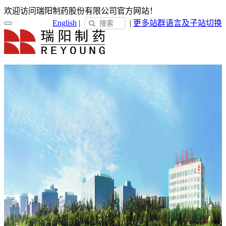
欢迎访问瑞阳制药股份有限公司官方网站！
English
|
|
更多站群
语言及子站切换
首页
关于瑞阳
瑞阳简介
发展历程
荣誉展示
企业文化
新闻中心
瑞阳动态
通知公告
媒体聚焦
员工天地
企业电子报
产品服务