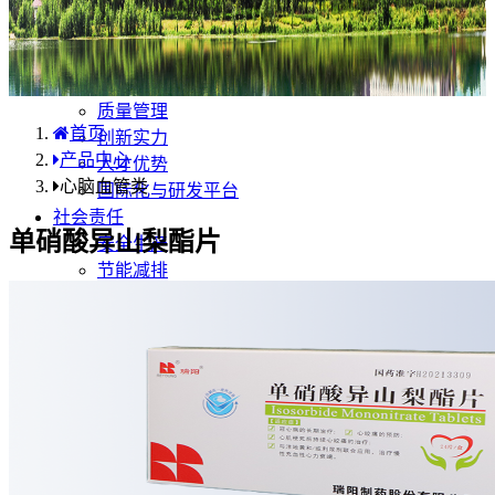
产品中心
国内分布
学术合规
企业优势
质量管理
首页
创新实力
产品中心
人才优势
心脑血管类
国际化与研发平台
社会责任
单硝酸异山梨酯片
安全生产
节能减排
环保行动
公益活动
职业健康
人力资源
国际业务
药品安全
不良反应/事件上报
药品说明书安全项修订告知