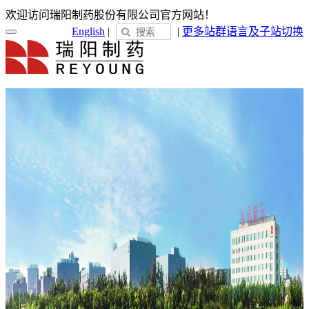
欢迎访问瑞阳制药股份有限公司官方网站！
English
|
|
更多站群
语言及子站切换
首页
关于瑞阳
瑞阳简介
发展历程
荣誉展示
企业文化
新闻中心
瑞阳动态
通知公告
媒体聚焦
员工天地
企业电子报
产品服务