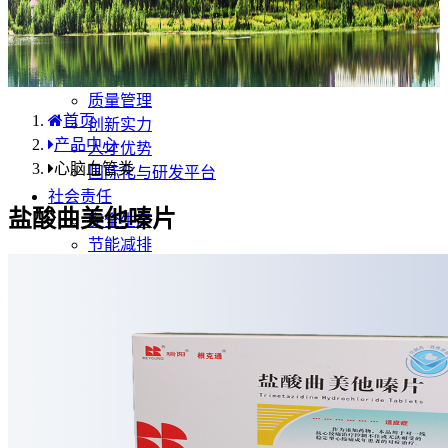
产品中心
国内分布
学术合规
企业优势
质量管理
首页
创新实力
产品中心
人才优势
心脑血管类
国际化与研发平台
社会责任
盐酸曲美他嗪片
安全生产
节能减排
环保行动
公益活动
职业健康
人力资源
国际业务
药品安全
不良反应/事件上报
药品说明书安全项修订告知