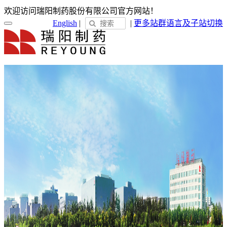
欢迎访问瑞阳制药股份有限公司官方网站！
English
|
|
更多站群
语言及子站切换
首页
关于瑞阳
瑞阳简介
发展历程
荣誉展示
企业文化
新闻中心
瑞阳动态
通知公告
媒体聚焦
员工天地
企业电子报
产品服务