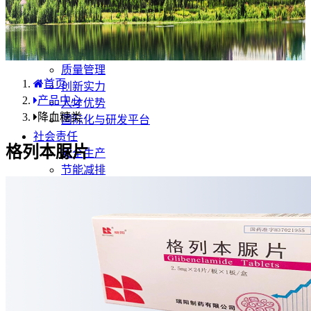
产品中心
国内分布
学术合规
企业优势
质量管理
首页
创新实力
产品中心
人才优势
降血糖类
国际化与研发平台
社会责任
格列本脲片
安全生产
节能减排
环保行动
公益活动
职业健康
人力资源
国际业务
药品安全
不良反应/事件上报
药品说明书安全项修订告知