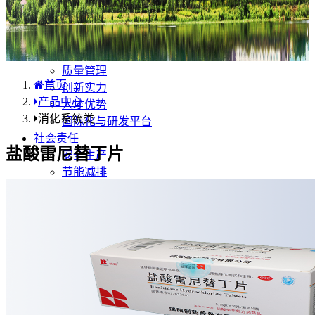
产品中心
国内分布
学术合规
企业优势
质量管理
首页
创新实力
产品中心
人才优势
消化系统类
国际化与研发平台
社会责任
盐酸雷尼替丁片
安全生产
节能减排
环保行动
公益活动
职业健康
人力资源
国际业务
药品安全
不良反应/事件上报
药品说明书安全项修订告知