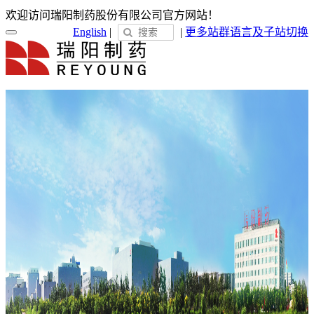
欢迎访问瑞阳制药股份有限公司官方网站！
English
|
|
更多站群
语言及子站切换
首页
关于瑞阳
瑞阳简介
发展历程
荣誉展示
企业文化
新闻中心
瑞阳动态
通知公告
媒体聚焦
员工天地
企业电子报
产品服务